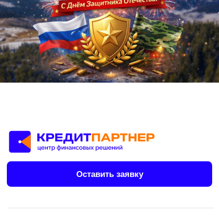
Телефон
8 (800) 222 16 71
Почта
info@kpk-kp.ru
Напишите нам, мы онлайн:
Частным клиентам
Автозаймы
Займы под залог ТС
Потребительские займы