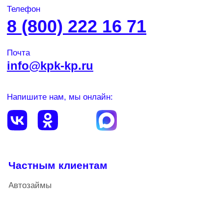
Кредитный доктор
Информация
Статьи
Контакты
Новости
Специальные предложения
О компании
Наши награды
Сервисы
Внести платеж
Личный кабинет
Сбережения
Займы для бизнеса
Кредит-Партнер, ИНН 1838008673, ОГРН
1101838001462, является членом СРО