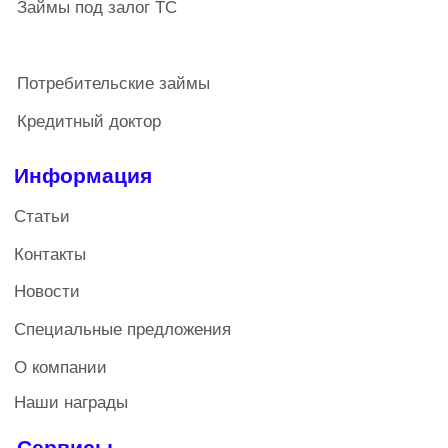
«Кооперативные Финансы» (зарегистрированное в
государственном реестре
СРО под Nº 2), запись в реестре Nº 472 от
03.04.2019. Услуги предоставляются только членам
кооператива. Члены кредитного кооператива
(пайщики) солидарно несут субсидиарную
ответственность по его обязательствам в пределах
не внесенной части дополнительного взноса по
обязательствам кредитного кооператива. Членство в
кооперативе влечет за собой дополнительные
расходы: для физических лиц обязательный паевой
взнос 200 рублей, вступительный взнос - 1100
рублей, ежегодный взнос - 200 рублей; для
юридических лиц обязательный паевой взнос - 1500
рублей, вступительный взнос - 2500 рублей,
ежегодный взнос- 1500 рублей.
Кредитный потребительский кооператив
Политика конфиденциальности
Все права защищены