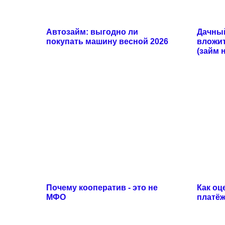
Автозайм: выгодно ли
Дачный
покупать машину весной 2026
вложит
(займ 
Почему кооператив - это не
Как оц
МФО
платё