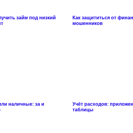
лучить займ под низкий
Как защититься от фина
нт
мошенников
или наличные: за и
Учёт расходов: приложен
в
таблицы