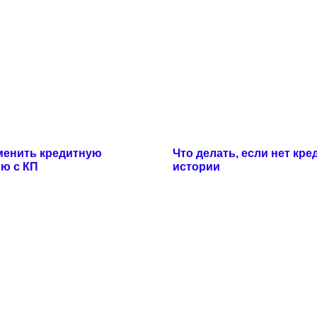
менить кредитную
Что делать, если нет кре
ю с КП
истории