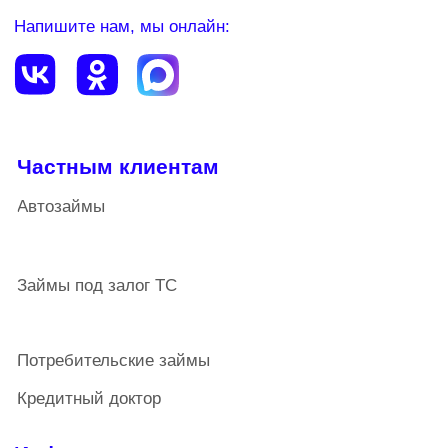
Новости
Специальные предложения
О компании
Наши награды
Сервисы
Внести платеж
Личный кабинет
Сбережения
Займы для бизнеса
Кредит-Партнер, ИНН 1838008673, ОГРН
1101838001462, является членом СРО
«Кооперативные Финансы» (зарегистрированное в
государственном реестре
СРО под Nº 2), запись в реестре Nº 472 от
03.04.2019. Услуги предоставляются только членам
кооператива. Члены кредитного кооператива
(пайщики) солидарно несут субсидиарную
ответственность по его обязательствам в пределах