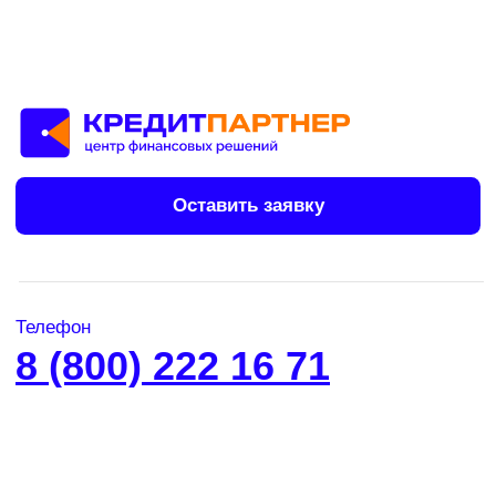
Напишите нам, мы онлайн:
Частным клиентам
Автозаймы
Займы под залог ТС
Потребительские займы
Кредитный доктор
Информация
Статьи
Контакты