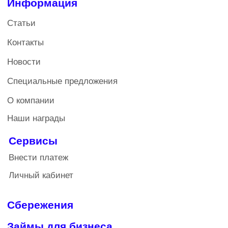
не внесенной части дополнительного взноса по
обязательствам кредитного кооператива. Членство в
кооперативе влечет за собой дополнительные
расходы: для физических лиц обязательный паевой
взнос 200 рублей, вступительный взнос - 1100
рублей, ежегодный взнос - 200 рублей; для
юридических лиц обязательный паевой взнос - 1500
рублей, вступительный взнос - 2500 рублей,
ежегодный взнос- 1500 рублей.
Кредитный потребительский кооператив
Политика конфиденциальности
Все права защищены