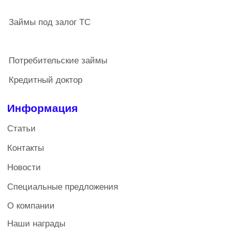
Кредит-Партнер, ИНН 1838008673, ОГРН
1101838001462, является членом СРО
«Кооперативные Финансы» (зарегистрированное в
государственном реестре
СРО под Nº 2), запись в реестре Nº 472 от
03.04.2019. Услуги предоставляются только членам
кооператива. Члены кредитного кооператива
(пайщики) солидарно несут субсидиарную
ответственность по его обязательствам в пределах
не внесенной части дополнительного взноса по
обязательствам кредитного кооператива. Членство в
кооперативе влечет за собой дополнительные
расходы: для физических лиц обязательный паевой
взнос 200 рублей, вступительный взнос - 1100
рублей, ежегодный взнос - 200 рублей; для
юридических лиц обязательный паевой взнос - 1500
рублей, вступительный взнос - 2500 рублей,
ежегодный взнос- 1500 рублей.
Кредитный потребительский кооператив
Политика конфиденциальности
Все права защищены